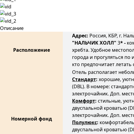
Описание
Адрес:
Россия, КБР, г. Нал
"НАЛЬЧИК ХОЛЛ
"
3
* -
ком
Расположение
хребта. Удобное местопо
города и прогуляться по 
кто предпочитает летать
Отель располагает небо
Стандарт
:
хорошие, уютны
(DBL). В номере: стандар
электрочайник. Доп. мест
Комфорт
:
стильные, уют
двуспальной кроватью (DB
электрочайник. Доп. мест
Номерной фонд
Полулюкс
:
комфортабельн
двуспальной кроватью (DB