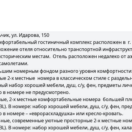
ьчик, ул. Идарова, 150
фортабельный гостиничный комплекс расположен в г. 
ложение отеля относительно транспортной инфраструкт
историческим местам. Отель расположен недалеко от аэ
 самолетами.
льшим номерным фондом разного уровня комфортности
е 2-х местные номера в классическом стиле с раздель
тный набор хорошей мебели, душ, с/у, фен, предметы лич
о в номере не предусмотрено.
ные, 2-х местные комфортабельные номера большей пло
L). В номере: набор хорошей мебели, душ, с/у, фен, пре
о в номере – «еврораскладушка» или кресло-кровать.
ые, современные уютные просторные 2-х местные номе
L). В номере: набор хорошей мебели, душ, с/у, фен, хал