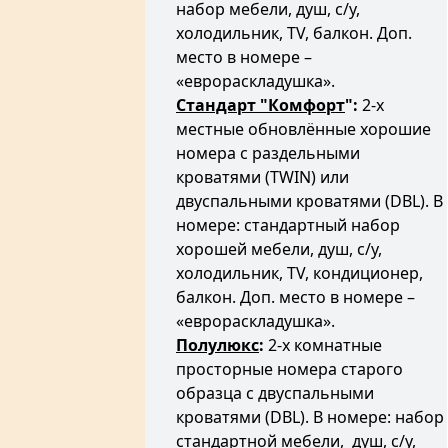
набор мебели, душ, с/у,
холодильник, TV, балкон. Доп.
место в номере –
«еврораскладушка».
Стандарт "Комфорт
":
2-х
местные обновлённые хорошие
номера с раздельными
кроватями (TWIN) или
двуспальными кроватями (DBL). В
номере: стандартный набор
хорошей мебели, душ, с/у,
холодильник, TV, кондиционер,
балкон. Доп. место в номере –
«еврораскладушка».
Полулюкс
:
2-х комнатные
просторные номера старого
образца с двуспальными
кроватями (DBL). В номере: набор
стандартной мебели, душ, с/у,