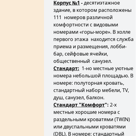
Корпус №1
-
десятиэтажное
здание, в котором расположены
111 номеров различной
комфортности с видовыми
номерами «горы-море». В холле
первого этажа находится служба
приема и размещения, лобби-
бар, сейфовые ячейки,
общественный санузел.
Стандарт:
1-но местные уютные
номера небольшой площадью. В
номере: полуторная кровать,
стандартный набор мебели, TV,
душ, санузел, балкон.
Стандарт "Комфорт
":
2-х
местные хорошие номера с
раздельными кроватями (TWIN)
или двуспальными кроватями
(DBL). В номере: стандартный