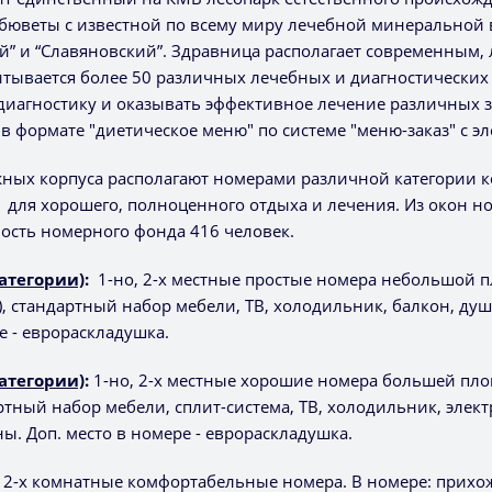
бюветы с известной по всему миру лечебной минеральной 
” и “Славяновский”. Здравница располагает современным,
тывается более 50 различных лечебных и диагностических 
диагностику и оказывать эффективное лечение различных з
в формате "диетическое меню" по системе "меню-заказ" с эл
жных корпуса располагают номерами различной категории 
для хорошего, полноценного отдыха и лечения. Из окон н
ость номерного фонда 416 человек.
категории)
:
1-но, 2-х местные простые номера небольшой 
), стандартный набор мебели, ТВ, холодильник, балкон, душ
е - еврораскладушка.
категории)
:
1-но, 2-х местные хорошие номера большей пл
артный набор мебели, сплит-система, ТВ, холодильник, элек
ы. Доп. место в номере - еврораскладушка.
2-х комнатные комфортабельные номера. В номере: прихожа