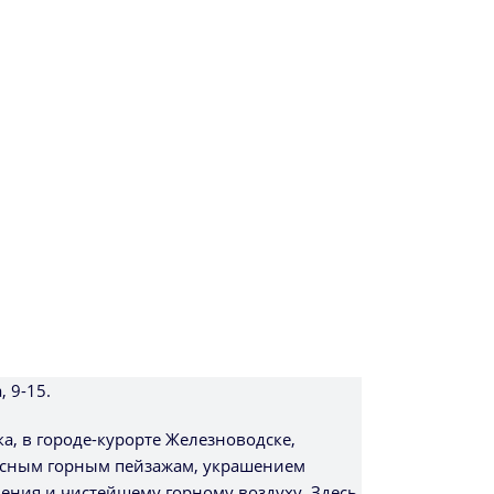
, 9-15.
а, в городе-курорте Железноводске,
исным горным пейзажам, украшением
ения и чистейшему горному воздуху. Здесь