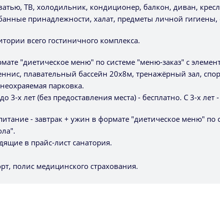
атью, ТВ, холодильник, кондиционер, балкон, диван, крес
 банные принадлежности, халат, предметы личной гигиены, 
рритории всего гостиничного комплекса.
мате "диетическое меню" по системе "меню-заказ" с элемент
ннис, плавательный бассейн 20х8м, тренажёрный зал, спор
 неохраяемая парковка.
 3-х лет (без предоставления места) - бесплатно. С 3-х лет 
итание - завтрак + ужин в формате "диетическое меню" по 
ола".
одящие в прайс-лист санатория.
орт, полис медицинского страхования.