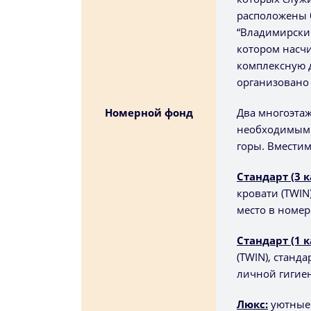
расположены 
“Владимирский
котором насчи
комплексную 
организовано 
Номерной фонд
Два многоэта
необходимым 
горы. Вместим
Стандарт (3 
кровати (TWIN
место в номер
Стандарт (1 
(TWIN), станд
личной гигиен
Люкс:
уютные 