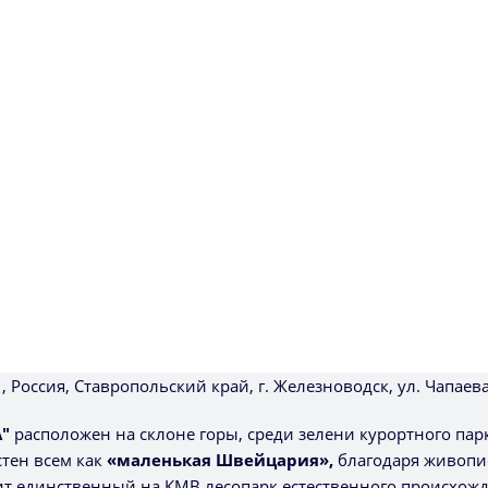
 Россия, Ставропольский край, г. Железноводск, ул. Чапаева
А"
расположен на склоне горы, среди зелени курортного парк
тен всем как
«маленькая Швейцария»,
благодаря живоп
т единственный на КМВ лесопарк естественного происхожд