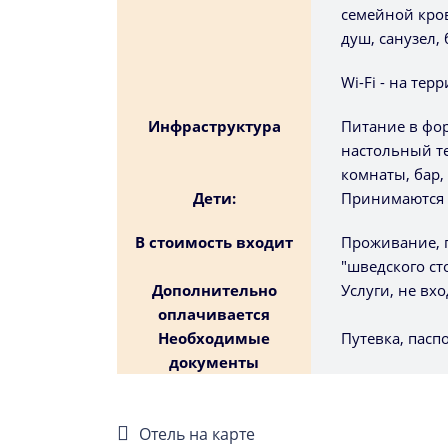
семейной кров
душ, санузел,
Wi-Fi - на те
Инфраструктура
Питание в фор
настольный те
комнаты, бар,
Дети:
Принимаются до
В стоимость входит
Проживание, п
"шведского ст
Дополнительно
Услуги, не вх
оплачивается
Необходимые
Путевка, пасп
документы
Отель на карте