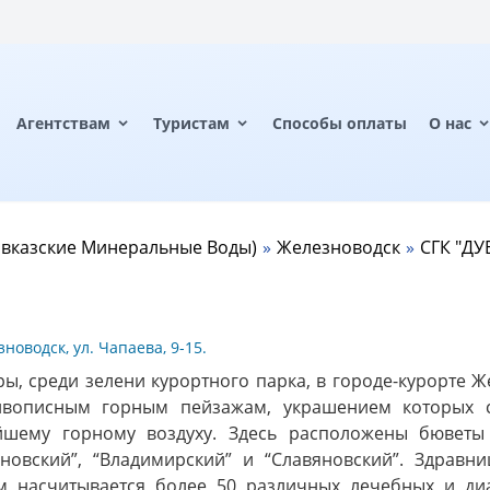
Агентствам
Туристам
Способы оплаты
О нас
авказские Минеральные Воды)
Железноводск
СГК "ДУ
новодск, ул. Чапаева, 9-15.
ы, среди зелени курортного парка, в городе-курорте Ж
ивописным горным пейзажам, украшением которых 
ейшему горному воздуху. Здесь расположены бюветы
овский”, “Владимирский” и “Славяновский”. Здравн
м насчитывается более 50 различных лечебных и диа